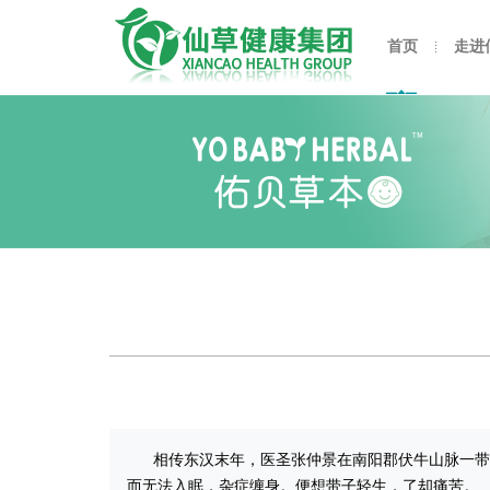
首页
走进
相传东汉末年，医圣张仲景在南阳郡伏牛山脉一带采
而无法入眠，杂症缠身。便想带子轻生，了却痛苦。