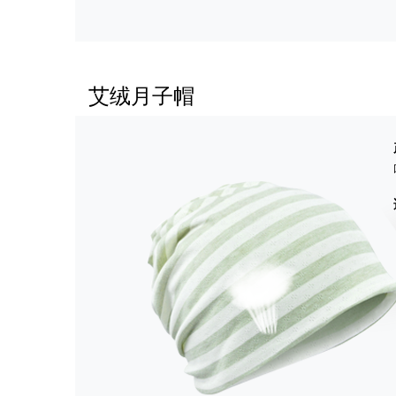
艾绒月子帽